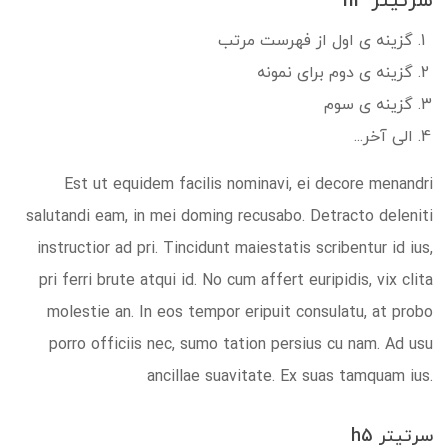
سرتیتر h4
گزینه ی اول از فهرست مرتب
گزینه ی دوم برای نمونه
گزینه ی سوم
الی آخر...
Est ut equidem facilis nominavi, ei decore menandri
salutandi eam, in mei doming recusabo. Detracto deleniti
instructior ad pri. Tincidunt maiestatis scribentur id ius,
pri ferri brute atqui id. No cum affert euripidis, vix clita
molestie an. In eos tempor eripuit consulatu, at probo
porro officiis nec, sumo tation persius cu nam. Ad usu
ancillae suavitate. Ex suas tamquam ius.
سرتیتر h5