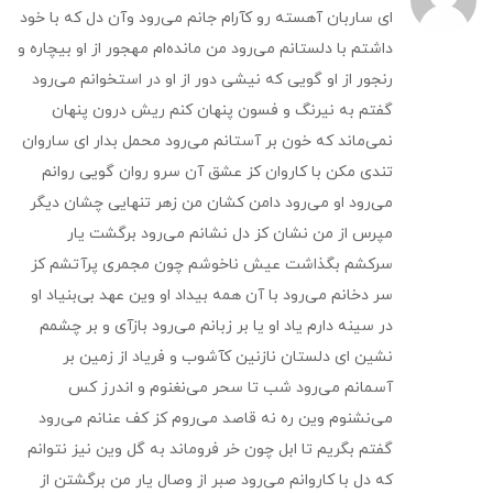
ای ساربان آهسته رو کآرام جانم می‌رود وآن دل که با خود
داشتم با دلستانم می‌رود من مانده‌ام مهجور از او بیچاره و
رنجور از او گویی که نیشی دور از او در استخوانم می‌رود
گفتم به نیرنگ و فسون پنهان کنم ریش درون پنهان
نمی‌ماند که خون بر آستانم می‌رود محمل بدار ای ساروان
تندی مکن با کاروان کز عشق آن سرو روان گویی روانم
می‌رود او می‌رود دامن کشان من زهر تنهایی چشان دیگر
مپرس از من نشان کز دل نشانم می‌رود برگشت یار
سرکشم بگذاشت عیش ناخوشم چون مجمری پرآتشم کز
سر دخانم می‌رود با آن همه بیداد او وین عهد بی‌بنیاد او
در سینه دارم یاد او یا بر زبانم می‌رود بازآی و بر چشمم
نشین ای دلستان نازنین کآشوب و فریاد از زمین بر
آسمانم می‌رود شب تا سحر می‌نغنوم و اندرز کس
می‌نشنوم وین ره نه قاصد می‌روم کز کف عنانم می‌رود
گفتم بگریم تا ابل چون خر فروماند به گل وین نیز نتوانم
که دل با کاروانم می‌رود صبر از وصال یار من برگشتن از